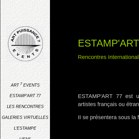
ESTAMP'ART
Rencontres Internationa
7
ART
EVENTS
ESTAMP'ART 77 est un 
ESTAMP'ART 77
artistes français ou étra
LES RENCONTRES
II se présentera sous la 
GALERIES VIRTUELLES
L'ESTAMPE